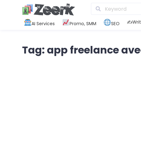
✍️Writ
AI Services
Promo, SMM
SEO
Tag: app freelance av