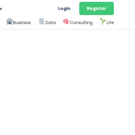
Login
Register
s
Business
Data
Consulting
Life