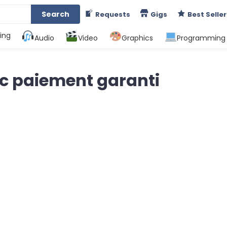
Search
Requests
Gigs
Best Seller
ing
Audio
Video
Graphics
Programming
ec paiement garanti