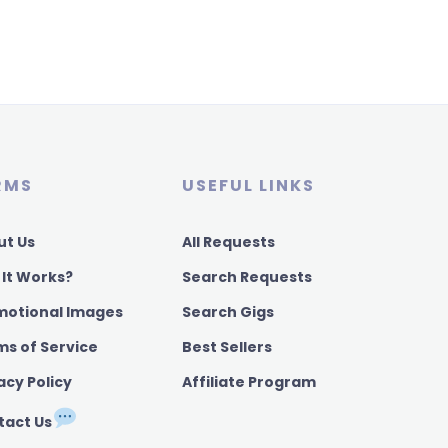
RMS
USEFUL LINKS
ut Us
All Requests
 It Works?
Search Requests
motional Images
Search Gigs
ms of Service
Best Sellers
acy Policy
Affiliate Program
tact Us