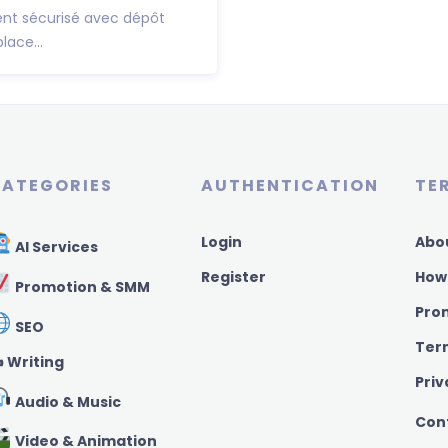
ent sécurisé avec dépôt
lace...
ATEGORIES
AUTHENTICATION
TE
Login
Abo
AI Services
Register
How
Promotion & SMM
Pro
SEO
Ter
️ Writing
Priv
Audio & Music
Con
Video & Animation